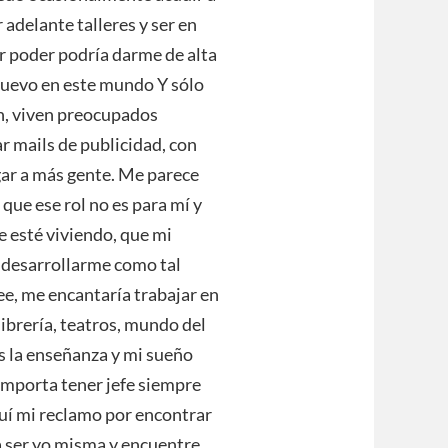
 adelante talleres y ser en
or poder podría darme de alta
muevo en este mundo Y sólo
en, viven preocupados
 mails de publicidad, con
egar a más gente. Me parece
que ese rol no es para mí y
ue esté viviendo, que mi
o desarrollarme como tal
lee, me encantaría trabajar en
 librería, teatros, mundo del
es la enseñanza y mi sueño
 importa tener jefe siempre
quí mi reclamo por encontrar
a ser yo misma y encuentre