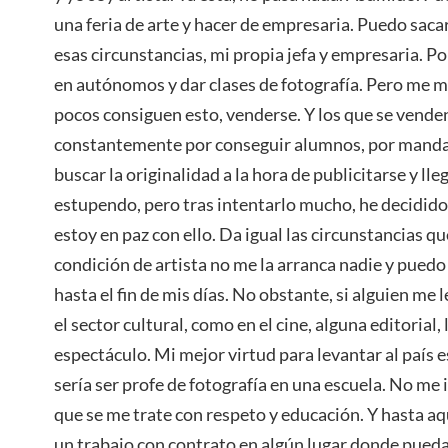
una feria de arte y hacer de empresaria. Puedo sacar
esas circunstancias, mi propia jefa y empresaria. P
en autónomos y dar clases de fotografía. Pero me 
pocos consiguen esto, venderse. Y los que se vend
constantemente por conseguir alumnos, por mandar
buscar la originalidad a la hora de publicitarse y ll
estupendo, pero tras intentarlo mucho, he decidido 
estoy en paz con ello. Da igual las circunstancias q
condición de artista no me la arranca nadie y pued
hasta el fin de mis días. No obstante, si alguien me 
el sector cultural, como en el cine, alguna editorial,
espectáculo. Mi mejor virtud para levantar al país 
sería ser profe de fotografía en una escuela. No me
que se me trate con respeto y educación. Y hasta a
un trabajo con contrato en algún lugar donde pued