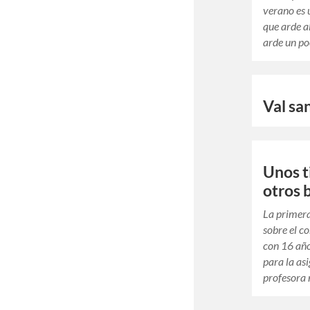
verano es 
que arde a
arde un po
Val sa
Unos t
otros
La primera
sobre el co
con 16 año
para la as
profesora