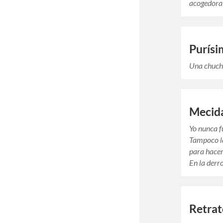
acogedora
Purísi
Una chuche
Mecida
Yo nunca fu
Tampoco la
para hacer
En la derr
Retra