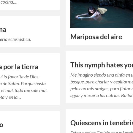
 cocina,…
ma
Mariposa del aire
ría eclesiástica.
This nymph hates yo
 por la tierra
Me imagino siendo una ninfa en 
i la favorita de Dios.
bosque, puro charlar y cepillarme
 de Satán. Porque hasta
pelo con mis amigas, puro flotar e
 el mal, todo me sale mal.
agua y mecer a las nutrias. Baila
ota y en la…
Quiescens in tenebri
to
Estoy aquí en Galicia con mi ami