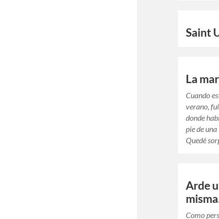
Saint 
La ma
Cuando es
verano, fui
donde hab
pie de una 
Quedé sor
Arde u
misma
Como pers