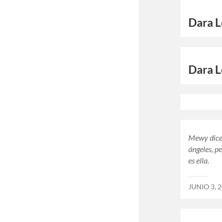
Dara L
Dara L
Mewy dice 
ángeles, pe
es ella.
JUNIO 3, 