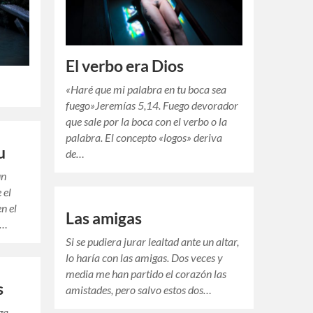
El verbo era Dios
«Haré que mi palabra en tu boca sea
fuego»Jeremías 5,14. Fuego devorador
que sale por la boca con el verbo o la
palabra. El concepto «logos» deriva
u
de…
un
 el
n el
Las amigas
r…
Si se pudiera jurar lealtad ante un altar,
lo haría con las amigas. Dos veces y
media me han partido el corazón las
s
amistades, pero salvo estos dos…
ga