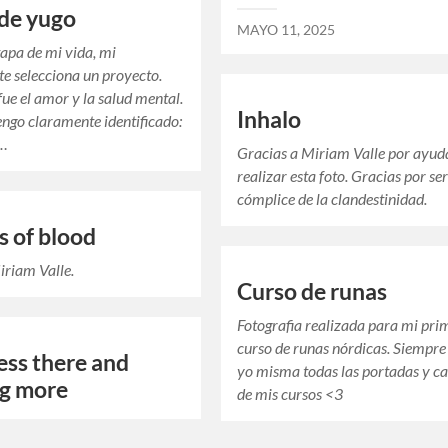
de yugo
MAYO 11, 2025
tapa de mi vida, mi
te selecciona un proyecto.
fue el amor y la salud mental.
Inhalo
engo claramente identificado:
o…
Gracias a Miriam Valle por ayu
realizar esta foto. Gracias por se
cómplice de la clandestinidad.
s of blood
iriam Valle.
Curso de runas
Fotografia realizada para mi pri
curso de runas nórdicas. Siempre
ss there and
yo misma todas las portadas y ca
ng more
de mis cursos <3