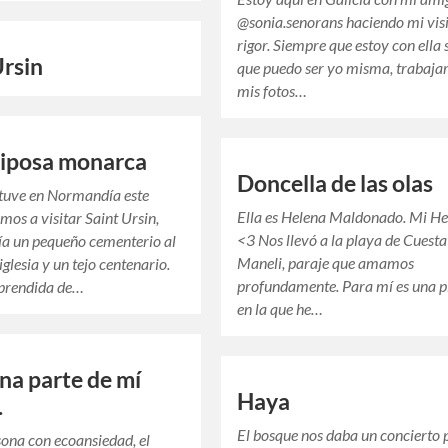
@sonia.senorans haciendo mi visi
rigor. Siempre que estoy con ella 
Ursin
que puedo ser yo misma, trabajar
mis fotos…
riposa monarca
Doncella de las olas
tuve en Normandía este
Ella es Helena Maldonado. Mi He
mos a visitar Saint Ursin,
<3 Nos llevó a la playa de Cuesta
ía un pequeño cementerio al
Maneli, paraje que amamos
iglesia y un tejo centenario.
profundamente. Para mí es una 
prendida de…
en la que he…
na parte de mí
Haya
.
El bosque nos daba un concierto 
ona con ecoansiedad, el