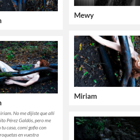
Mewy
m
Miriam
m
riam. No me dijiste que allí
nito Pérez Galdós, pero me
n tu casa, comí gofio con
croquetas en vuestra