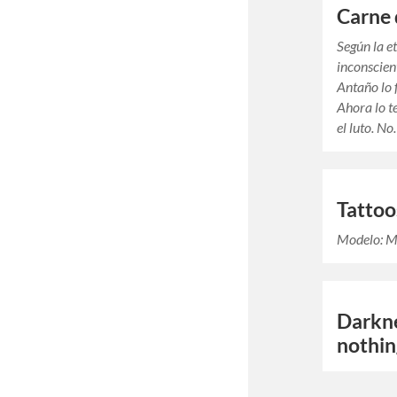
Carne 
Según la e
inconscien
Antaño lo 
Ahora lo t
el luto. N
Tattoo
Modelo: M
Darkne
nothi