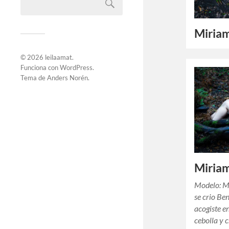
Miria
© 2026
leilaamat
.
Funciona con
WordPress
.
Tema de
Anders Norén
.
Miria
Modelo: Mi
se crio Be
acogiste e
cebolla y 