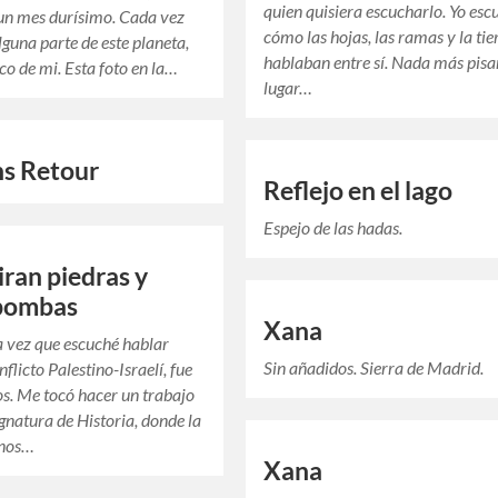
quien quisiera escucharlo. Yo esc
un mes durísimo. Cada vez
cómo las hojas, las ramas y la tie
lguna parte de este planeta,
hablaban entre sí. Nada más pisa
co de mi. Esta foto en la…
lugar…
ns Retour
Reflejo en el lago
Espejo de las hadas.
iran piedras y
 bombas
Xana
 vez que escuché hablar
Sin añadidos. Sierra de Madrid.
nflicto Palestino-Israelí, fue
s. Me tocó hacer un trabajo
ignatura de Historia, donde la
 nos…
Xana