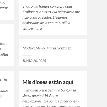
bajo
El otro día fuimos con Luz a unas
uervos.
tirolinas a la sierra y la naturaleza me
hizo cuatro regalos. Llegamos
acalorados de la capital y allí la
temperatura…
de mi
Modelo: Mewy. María González.
r
ueltas
JUNIO 20, 2025
a. Un
Mis dioses están aquí
Fuimos en plena Semana Santa a la
patas
sierra de Madrid. Entre
ra
desplazamientos por las vacaciones y
procesiones en el centro, apenas había