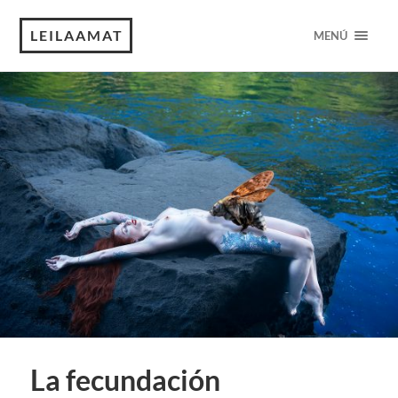
LEILAAMAT
MENÚ
La fecundación