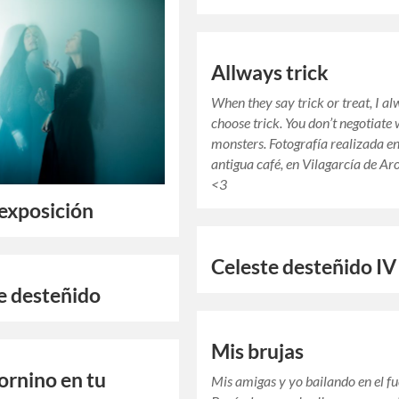
Allways trick
When they say trick or treat, I a
choose trick. You don’t negotiate 
monsters. Fotografía realizada e
antigua café, en Vilagarcía de Ar
<3
exposición
Celeste desteñido IV
e desteñido
Mis brujas
ornino en tu
Mis amigas y yo bailando en el fu