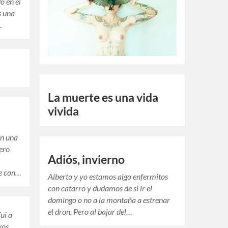
o en el
s una
…
La muerte es una vida
vivida
en una
ero
Adiós, invierno
te con…
Alberto y yo estamos algo enfermitos
con catarro y dudamos de si ir el
domingo o no a la montaña a estrenar
el dron. Pero al bajar del…
ui a
vos