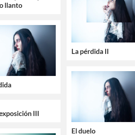
o llanto
La pérdida II
dida
exposición III
El duelo