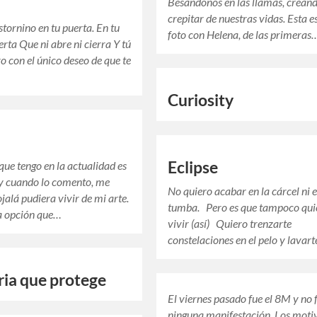
a
Besándonos en las llamas, creand
crepitar de nuestras vidas. Esta e
stornino en tu puerta. En tu
foto con Helena, de las primeras
rta Que ni abre ni cierra Y tú
ro con el único deseo de que te
Curiosity
Eclipse
 que tengo en la actualidad es
y cuando lo comento, me
No quiero acabar en la cárcel ni 
jalá pudiera vivir de mi arte.
tumba. Pero es que tampoco qui
a opción que…
vivir (así) Quiero trenzarte
constelaciones en el pelo y lavar
ia que protege
El viernes pasado fue el 8M y no f
ninguna manifestación. Los moti