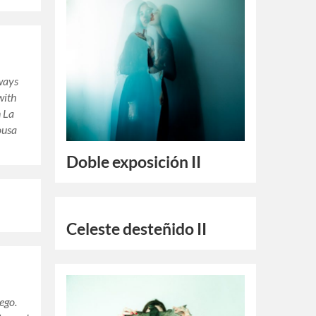
lways
with
n La
ousa
Doble exposición II
Celeste desteñido II
ego.