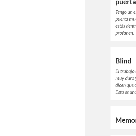
puert
Tengo un e
puerta mue
estás dent
profanen.
Blind
El trabajo
muy duro 
dicen que o
Esta es un
Memor