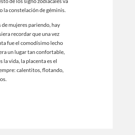
sto de los signo zodiacales va
o la constelación de géminis.
s de mujeres pariendo, hay
siera recordar que una vez
enta fue el comodísimo lecho
ra un lugar tan confortable,
 la vida, la placenta es el
empre: calentitos, flotando,
os.