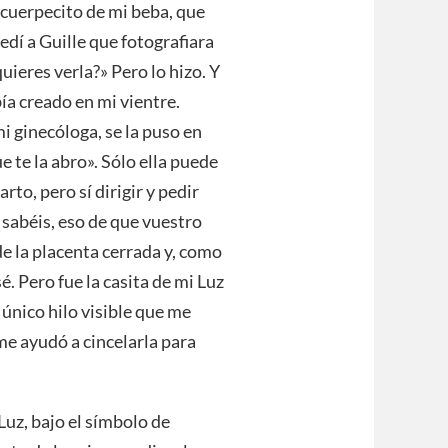
 cuerpecito de mi beba, que
dí a Guille que fotografiara
uieres verla?» Pero lo hizo. Y
bía creado en mi vientre.
i ginecóloga, se la puso en
 te la abro». Sólo ella puede
rto, pero sí dirigir y pedir
a sabéis, eso de que vuestro
e la placenta cerrada y, como
sé. Pero fue la casita de mi Luz
 único hilo visible que me
me ayudó a cincelarla para
Luz, bajo el símbolo de