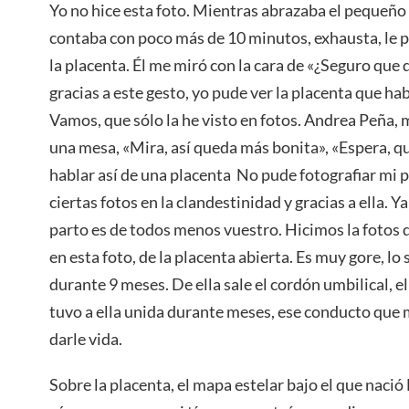
Yo no hice esta foto. Mientras abrazaba el pequeño
contaba con poco más de 10 minutos, exhausta, le pe
la placenta. Él me miró con la cara de «¿Seguro que q
gracias a este gesto, yo pude ver la placenta que ha
Vamos, que sólo la he visto en fotos. Andrea Peña, m
una mesa, «Mira, así queda más bonita», «Espera, que
hablar así de una placenta
No pude fotografiar mi pa
ciertas fotos en la clandestinidad y gracias a ella. Y
parto es de todos menos vuestro. Hicimos la fotos d
en esta foto, de la placenta abierta. Es muy gore, lo 
durante 9 meses. De ella sale el cordón umbilical, el
tuvo a ella unida durante meses, ese conducto que 
darle vida.
Sobre la placenta, el mapa estelar bajo el que nació 