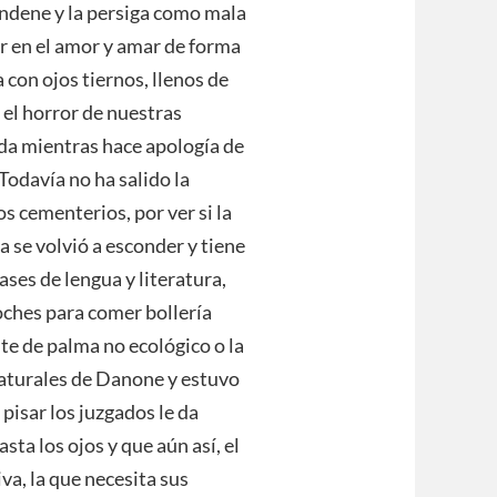
ondene y la persiga como mala
er en el amor y amar de forma
 con ojos tiernos, llenos de
 el horror de nuestras
ida mientras hace apología de
Todavía no ha salido la
os cementerios, por ver si la
a se volvió a esconder y tiene
ses de lengua y literatura,
noches para comer bollería
te de palma no ecológico o la
aturales de Danone y estuvo
 pisar los juzgados le da
sta los ojos y que aún así, el
iva, la que necesita sus