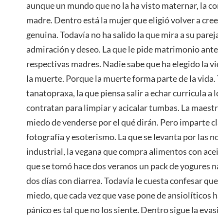
aunque un mundo que no la ha visto maternar, la c
madre. Dentro está la mujer que eligió volver a cre
genuina. Todavía no ha salido la que mira a su pareja
admiración y deseo. La que le pide matrimonio ante
respectivas madres. Nadie sabe que ha elegido la v
la muerte. Porque la muerte forma parte de la vida. 
tanatopraxa, la que piensa salir a echar curricula a l
contratan para limpiar y acicalar tumbas. La maestr
miedo de venderse por el qué dirán. Pero imparte cla
fotografía y esoterismo. La que se levanta por las 
industrial, la vegana que compra alimentos con acei
que se tomó hace dos veranos un pack de yogures n
dos días con diarrea. Todavía le cuesta confesar que
miedo, que cada vez que vase pone de ansiolíticos ha
pánico es tal que no los siente. Dentro sigue la evas