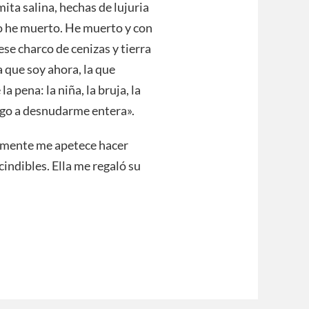
ta salina, hechas de lujuria
ño he muerto. He muerto y con
se charco de cenizas y tierra
a que soy ahora, la que
a pena: la niña, la bruja, la
ngo a desnudarme entera».
mamente me apetece hacer
cindibles. Ella me regaló su