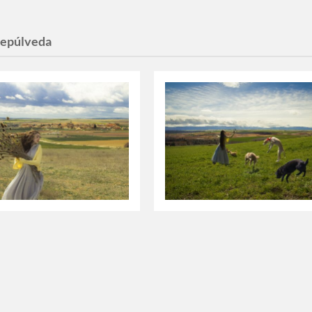
sepúlveda