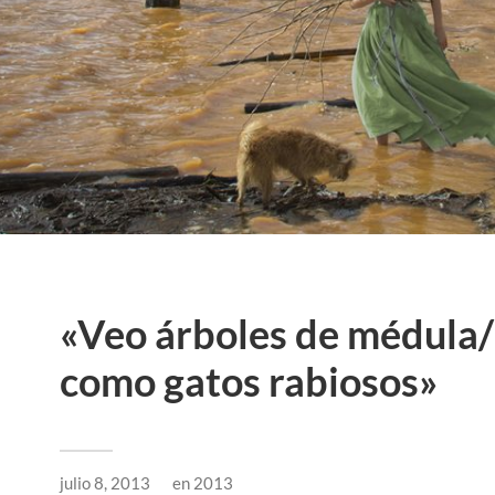
«Veo árboles de médula/
como gatos rabiosos»
julio 8, 2013
en
2013