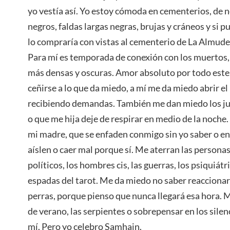
yo vestía así. Yo estoy cómoda en cementerios, de n
negros, faldas largas negras, brujas y cráneos y si
lo compraría con vistas al cementerio de La Almudena
Para mí es temporada de conexión con los muertos, 
más densas y oscuras. Amor absoluto por todo este 
ceñirse a lo que da miedo, a mí me da miedo abrir el
recibiendo demandas. También me dan miedo los juz
o que me hija deje de respirar en medio de la noch
mi madre, que se enfaden conmigo sin yo saber o e
aíslen o caer mal porque sí. Me aterran las personas 
políticos, los hombres cis, las guerras, los psiquiátri
espadas del tarot. Me da miedo no saber reaccionar
perras, porque pienso que nunca llegará esa hora. M
de verano, las serpientes o sobrepensar en los sile
mí. Pero yo celebro Samhain.