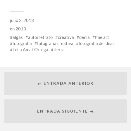
julio 2, 2013
en
2013
algas
autorretrato
creativa
dénia
fine art
fotografía
fotografía creativa
fotografía de ideas
Leila Amat Ortega
tierra
← ENTRADA ANTERIOR
ENTRADA SIGUIENTE →