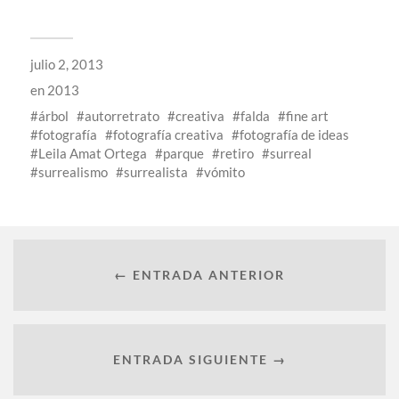
julio 2, 2013
en
2013
árbol
autorretrato
creativa
falda
fine art
fotografía
fotografía creativa
fotografía de ideas
Leila Amat Ortega
parque
retiro
surreal
surrealismo
surrealista
vómito
← ENTRADA ANTERIOR
ENTRADA SIGUIENTE →