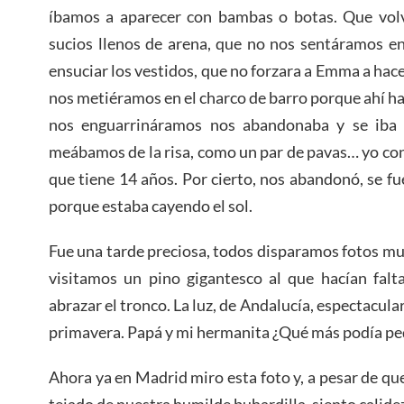
íbamos a aparecer con bambas o botas. Que volv
sucios llenos de arena, que no nos sentáramos e
ensuciar los vestidos, que no forzara a Emma a hac
nos metiéramos en el charco de barro porque ahí 
nos enguarrináramos nos abandonaba y se iba 
meábamos de la risa, como un par de pavas… yo co
que tiene 14 años. Por cierto, nos abandonó, se fue
porque estaba cayendo el sol.
Fue una tarde preciosa, todos disparamos fotos mu
visitamos un pino gigantesco al que hacían falt
abrazar el tronco. La luz, de Andalucía, espectacula
primavera. Papá y mi hermanita ¿Qué más podía pe
Ahora ya en Madrid miro esta foto y, a pesar de que 
tejado de nuestra humilde buhardilla, siento calide