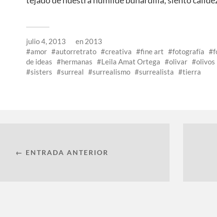
julio 4, 2013
en
2013
amor
autorretrato
creativa
fine art
fotografía
f
de ideas
hermanas
Leila Amat Ortega
olivar
olivos
sisters
surreal
surrealismo
surrealista
tierra
← ENTRADA ANTERIOR