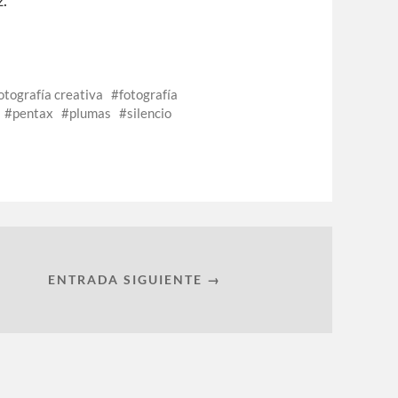
otografía creativa
fotografía
pentax
plumas
silencio
ENTRADA SIGUIENTE →