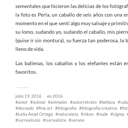
sementales que hicieron las delicias de los fotógra
la foto es Perla, un caballo de seis años con una 
momento en el que sentí algo muy salvaje y primiti
su lomo, sudando yo, sudando el caballo, mis piern
(quise ir sin montura), su fuerza tan poderosa, la 
lleno de vida.
Las ballenas, los caballos y los elefantes están 
favoritos.
julio 19, 2016
en
2016
amor
animal
animales
autorretrato
belleza
caba
desnudo
fine art
fotografía
fotografía creativa
fot
Leila Amat Ortega
naturaleza
nikon
nude
sigma
surrealismo
surrealista
verano